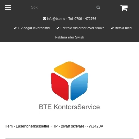
info@bte.nu
- Tel: 0706 - 472766
1-2 dagar leveranstid
Fri frakt vid order över 990kr
Betala med
Faktura eller Swish
Hem
›
Lasertonerkassetter
›
HP - (svart skrivare)
›
W1420A