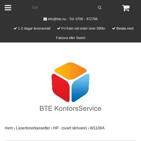
info@bte.nu
- Tel: 0706 - 472766
1-2 dagar leveranstid
Fri frakt vid order över 990kr
Betala med
Faktura eller Swish
Hem
›
Lasertonerkassetter
›
HP - (svart skrivare)
›
W1106A