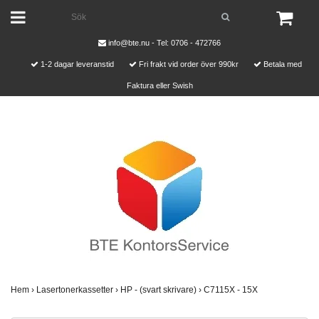
info@bte.nu
- Tel: 0706 - 472766
1-2 dagar leveranstid
Fri frakt vid order över 990kr
Betala med
Faktura eller Swish
Hem
›
Lasertonerkassetter
›
HP - (svart skrivare)
›
C7115X - 15X