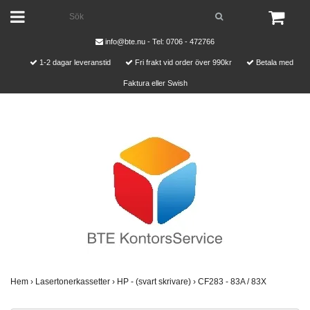
info@bte.nu
- Tel: 0706 - 472766
1-2 dagar leveranstid
Fri frakt vid order över 990kr
Betala med
Faktura eller Swish
Hem
›
Lasertonerkassetter
›
HP - (svart skrivare)
›
CF283 - 83A / 83X