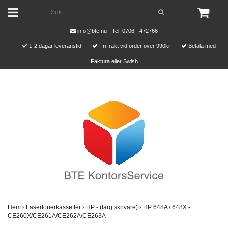
info@bte.nu
- Tel: 0706 - 472766
1-2 dagar leveranstid
Fri frakt vid order över 990kr
Betala med
Faktura eller Swish
Hem
›
Lasertonerkassetter
›
HP - (färg skrivare)
›
HP 648A / 648X -
CE260X/CE261A/CE262A/CE263A