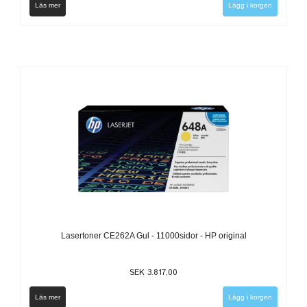
Läs mer
Lasertoner CE262A Gul - 11000sidor - HP original
SEK 3.817,00
Läs mer