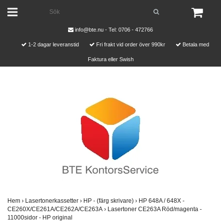
info@bte.nu
- Tel: 0706 - 472766
1-2 dagar leveranstid
Fri frakt vid order över 990kr
Betala med
Faktura eller Swish
Hem
›
Lasertonerkassetter
›
HP - (färg skrivare)
›
HP 648A / 648X -
CE260X/CE261A/CE262A/CE263A
›
Lasertoner CE263A Röd/magenta -
11000sidor - HP original