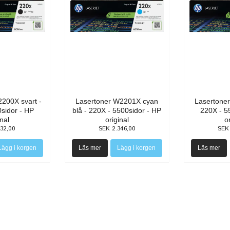
200X svart -
Lasertoner W2201X cyan
Lasertone
sidor - HP
blå - 220X - 5500sidor - HP
220X - 5
inal
original
o
932,00
SEK 2.346,00
SEK
Läs mer
Läs mer