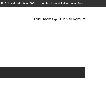
Fri frakt vid order över 990kr
Betala med Faktura eller Swish
Exkl. moms
Din varukorg