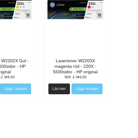
r W2202X Gul -
Lasertoner W2203X
500sidor - HP
magenta röd - 220X -
riginal
5500sidor - HP original
 2.346,00
SEK 2.346,00
Läs mer