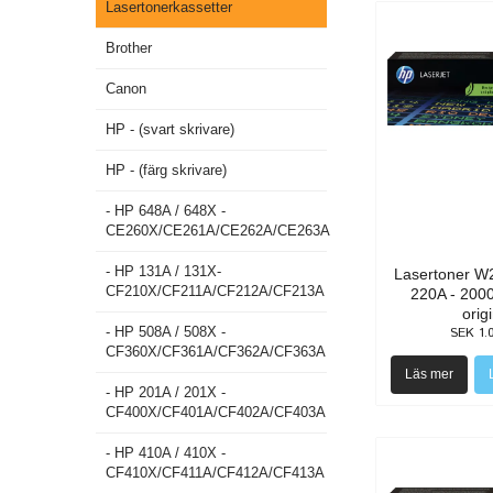
Lasertonerkassetter
Brother
Canon
HP - (svart skrivare)
HP - (färg skrivare)
- HP 648A / 648X -
CE260X/CE261A/CE262A/CE263A
- HP 131A / 131X-
Lasertoner W2
CF210X/CF211A/CF212A/CF213A
220A - 2000
orig
- HP 508A / 508X -
SEK 1.
CF360X/CF361A/CF362A/CF363A
Läs mer
- HP 201A / 201X -
CF400X/CF401A/CF402A/CF403A
- HP 410A / 410X -
CF410X/CF411A/CF412A/CF413A