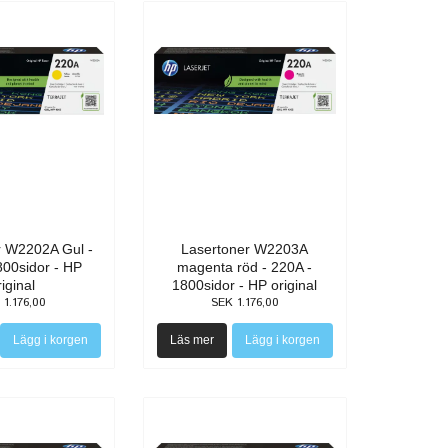
r W2202A Gul -
Lasertoner W2203A
800sidor - HP
magenta röd - 220A -
riginal
1800sidor - HP original
 1.176,00
SEK 1.176,00
Läs mer