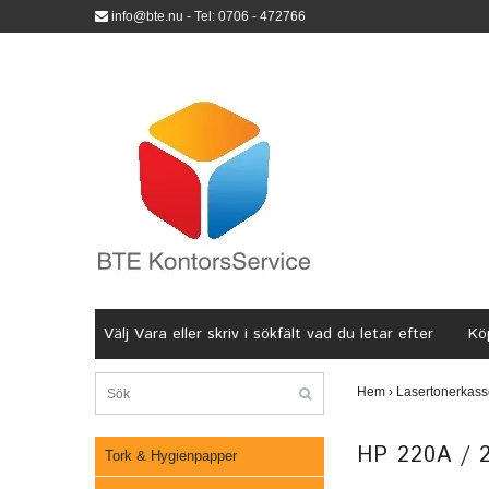
info@bte.nu
- Tel: 0706 - 472766
Välj Vara eller skriv i sökfält vad du letar efter
Köp
Hem
›
Lasertonerkass
HP 220A / 
Tork & Hygienpapper