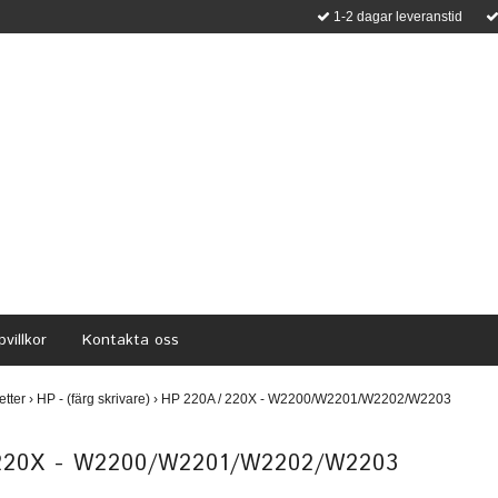
1-2 dagar leveranstid
villkor
Kontakta oss
etter
›
HP - (färg skrivare)
›
HP 220A / 220X - W2200/W2201/W2202/W2203
220X - W2200/W2201/W2202/W2203