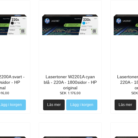
200A svart -
Lasertoner W2201A cyan
Lasertone
sidor - HP
blå - 220A - 1800sidor - HP
220A - 1
inal
original
o
016,00
SEK 1.176,00
SEK
Läs mer
Läs mer