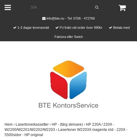
info@bte.nu
- Tel: 0706 - 472766
1-2 dagar leveranstid
Fri frakt vid order över 990kr
Betala med
Faktura eller Swish
Hem
›
Lasertonerkassetter
›
HP - (färg skrivare)
›
HP 220A / 220X -
W2200/W2201/W2202/W2203
›
Lasertoner W2203X magenta röd - 220X -
5500sidor - HP original