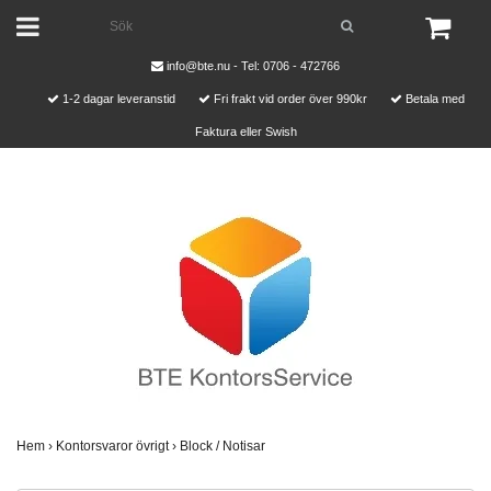
info@bte.nu
- Tel: 0706 - 472766
1-2 dagar leveranstid
Fri frakt vid order över 990kr
Betala med
Faktura eller Swish
Hem
›
Kontorsvaror övrigt
›
Block / Notisar