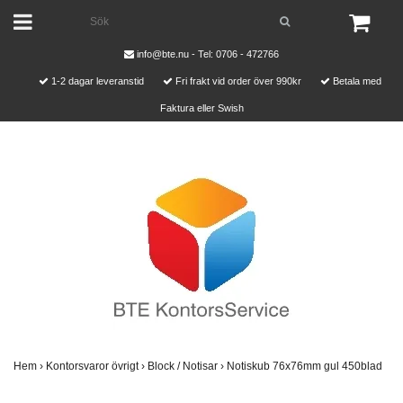
info@bte.nu
- Tel: 0706 - 472766
1-2 dagar leveranstid
Fri frakt vid order över 990kr
Betala med
Faktura eller Swish
Hem
›
Kontorsvaror övrigt
›
Block / Notisar
›
Notiskub 76x76mm gul 450blad