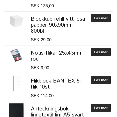
SEK 135,00
Blockkub refill vitt lösa
Läs mer
papper 90x90mm
800bl
SEK 29,00
Notis-flikar 25x43mm
Läs mer
röd
SEK 9,00
Flikblock BANTEX 5-
Läs mer
flik 10st
SEK 114,00
Anteckningsbok
Läs mer
linnetextil linj A5 svart