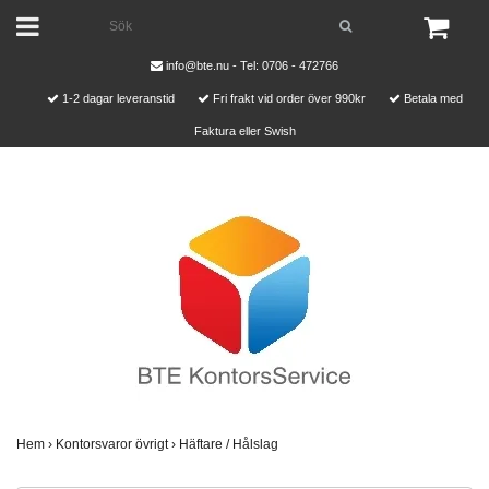
info@bte.nu
- Tel: 0706 - 472766
1-2 dagar leveranstid
Fri frakt vid order över 990kr
Betala med
Faktura eller Swish
Hem
›
Kontorsvaror övrigt
›
Häftare / Hålslag