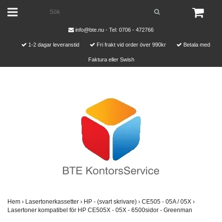
info@bte.nu
- Tel: 0706 - 472766
1-2 dagar leveranstid
Fri frakt vid order över 990kr
Betala med
Faktura eller Swish
Hem
›
Lasertonerkassetter
›
HP - (svart skrivare)
›
CE505 - 05A / 05X
›
Lasertoner kompatibel för HP CE505X - 05X - 6500sidor - Greenman