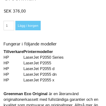
SEK 376,00
Fungerar i följande modeller
Tillverkare
Printermodeller
HP
LaserJet P2050 Series
HP
LaserJet P2055
HP
LaserJet P2055 d
HP
LaserJet P2055 dn
HP
LaserJet P2055 x
Greenman Eco Original
är en återanvänd
originaltonerkassett med fullständiga garantier och en
kvalitet som motsvarar en originaltoner. Alltså mer än