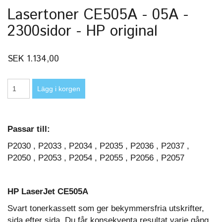
Lasertoner CE505A - 05A -
2300sidor - HP original
SEK 1.134,00
Passar till:
P2030 , P2033 , P2034 , P2035 , P2036 , P2037 ,
P2050 , P2053 , P2054 , P2055 , P2056 , P2057
HP LaserJet CE505A
Svart tonerkassett som ger bekymmersfria utskrifter,
sida efter sida. Du får konsekventa resultat varje gång