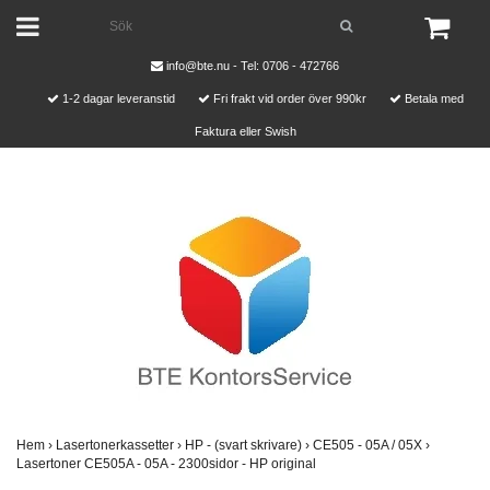
info@bte.nu
- Tel: 0706 - 472766
1-2 dagar leveranstid
Fri frakt vid order över 990kr
Betala med
Faktura eller Swish
Hem
›
Lasertonerkassetter
›
HP - (svart skrivare)
›
CE505 - 05A / 05X
›
Lasertoner CE505A - 05A - 2300sidor - HP original