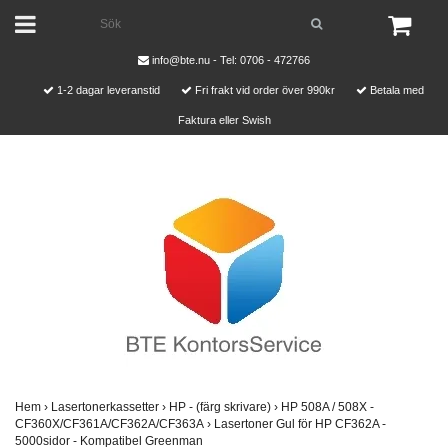
info@bte.nu
- Tel: 0706 - 472766
1-2 dagar leveranstid
Fri frakt vid order över 990kr
Betala med
Faktura eller Swish
Hem
›
Lasertonerkassetter
›
HP - (färg skrivare)
›
HP 508A / 508X -
CF360X/CF361A/CF362A/CF363A
›
Lasertoner Gul för HP CF362A -
5000sidor - Kompatibel Greenman