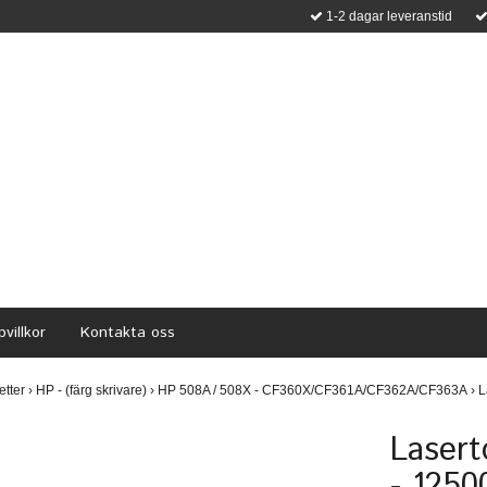
1-2 dagar leveranstid
villkor
Kontakta oss
etter
›
HP - (färg skrivare)
›
HP 508A / 508X - CF360X/CF361A/CF362A/CF363A
›
L
Lasert
- 1250