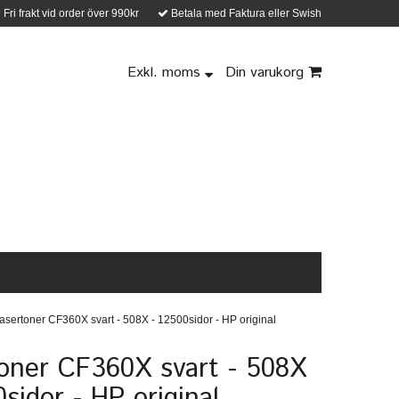
Fri frakt vid order över 990kr
Betala med Faktura eller Swish
Exkl. moms
Din varukorg
asertoner CF360X svart - 508X - 12500sidor - HP original
oner CF360X svart - 508X
0sidor - HP original