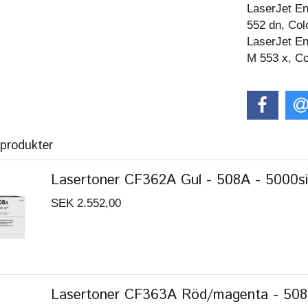
LaserJet En
552 dn, Col
LaserJet En
M 553 x, C
 produkter
Lasertoner CF362A Gul - 508A - 5000sid
SEK 2.552,00
Lasertoner CF363A Röd/magenta - 508A 