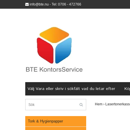
info@bte.nu
- Tel: 0706 - 472766
Välj Vara eller skriv i sökfält vad du letar efter
Köp
Hem
›
Lasertonerkass
Tork & Hygienpapper