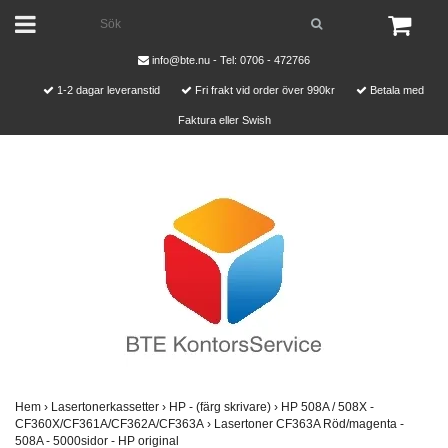
info@bte.nu
- Tel: 0706 - 472766
1-2 dagar leveranstid
Fri frakt vid order över 990kr
Betala med
Faktura eller Swish
Hem
›
Lasertonerkassetter
›
HP - (färg skrivare)
›
HP 508A / 508X -
CF360X/CF361A/CF362A/CF363A
›
Lasertoner CF363A Röd/magenta -
508A - 5000sidor - HP original