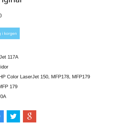
0
rJet 117A
idor
: HP Color LaserJet 150, MFP178, MFP179
MFP 179
70A