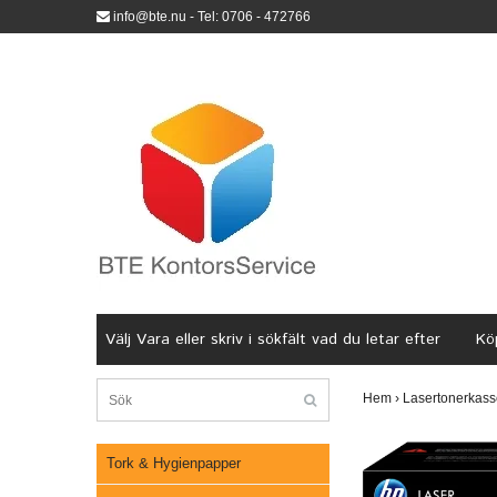
info@bte.nu
- Tel: 0706 - 472766
Välj Vara eller skriv i sökfält vad du letar efter
Köp
Hem
›
Lasertonerkass
Tork & Hygienpapper