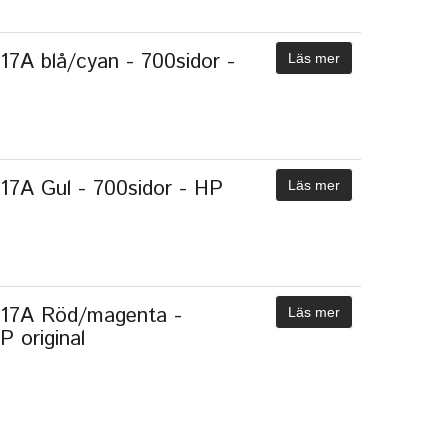
17A blå/cyan - 700sidor -
Läs mer
117A Gul - 700sidor - HP
Läs mer
117A Röd/magenta -
Läs mer
P original