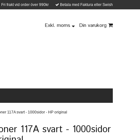
Fri frakt vid order över 990kr
Betala med Faktura eller Swish
Exkl. moms
Din varukorg
ner 117A svart - 1000sidor - HP original
oner 117A svart - 1000sidor
iginal