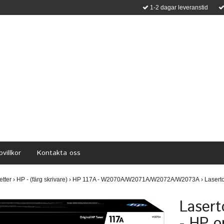
1-2 dagar leveranstid
villkor
Kontakta oss
etter
›
HP - (färg skrivare)
›
HP 117A - W2070A/W2071A/W2072A/W2073A
›
Laserto
Lasert
- HP or