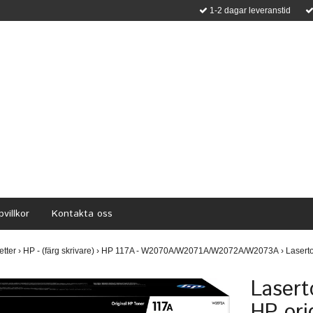
1-2 dagar leveranstid
villkor
Kontakta oss
etter
›
HP - (färg skrivare)
›
HP 117A - W2070A/W2071A/W2072A/W2073A
›
Laserto
Lasert
HP ori