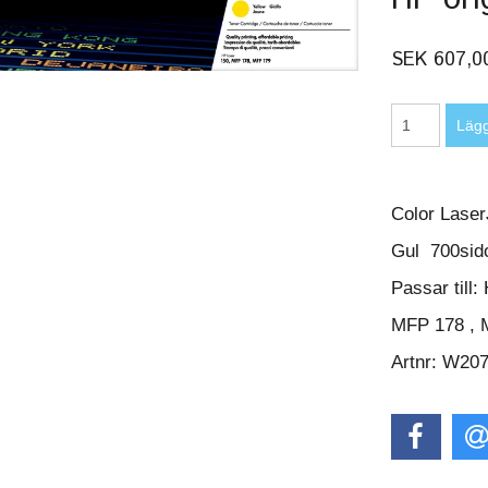
SEK 607,0
Color Lase
Gul 700sid
Passar till
MFP 178 , 
Artnr: W20