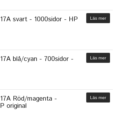
17A svart - 1000sidor - HP
Läs mer
17A blå/cyan - 700sidor -
Läs mer
117A Röd/magenta -
Läs mer
P original