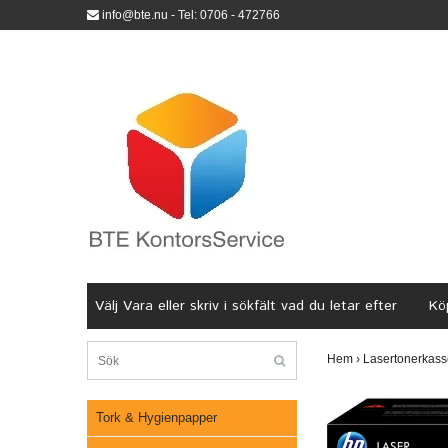
info@bte.nu
- Tel: 0706 - 472766
Välj Vara eller skriv i sökfält vad du letar efter
Köp
Hem
›
Lasertonerkass
Tork & Hygienpapper