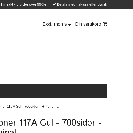
Fri frakt vid order över 990kr
Betala med Faktura eller Swish
Exkl. moms
Din varukorg
ner 117A Gul - 700sidor - HP original
oner 117A Gul - 700sidor -
ginal