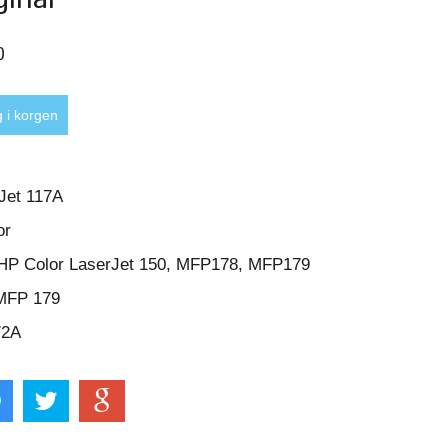
0
rJet 117A
or
: HP Color LaserJet 150, MFP178, MFP179
MFP 179
72A