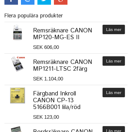
Flera populära produkter
Remsräknare CANON
Läs mer
MP120-MG-ES II
SEK 606,00
Remsräknare CANON
Läs mer
MP1211-LTSC 2färg
SEK 1.104,00
Färgband Inkroll
Läs mer
CANON CP-13
5166B001 lila/röd
SEK 123,00
Bordsräknare CANON
Läs mer