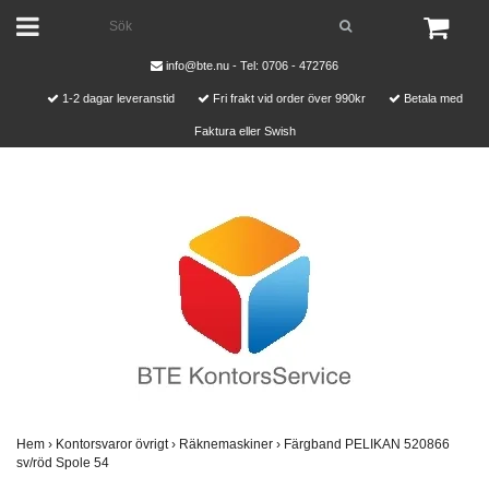
info@bte.nu
- Tel: 0706 - 472766
1-2 dagar leveranstid
Fri frakt vid order över 990kr
Betala med
Faktura eller Swish
Hem
›
Kontorsvaror övrigt
›
Räknemaskiner
›
Färgband PELIKAN 520866
sv/röd Spole 54