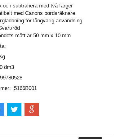
 och subtrahera med två färger
tibelt med Canons bordsräknare
rgladdning för långvarig användning
Svart/röd
andets mått är 50 mm x 10 mm
ta:
Kg
0 dm3
999780528
mmer: 5166B001