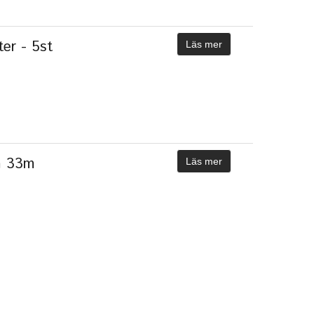
er - 5st
Läs mer
m 33m
Läs mer