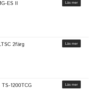
G-ES II
Läs mer
TSC 2färg
Läs mer
d TS-1200TCG
Läs mer