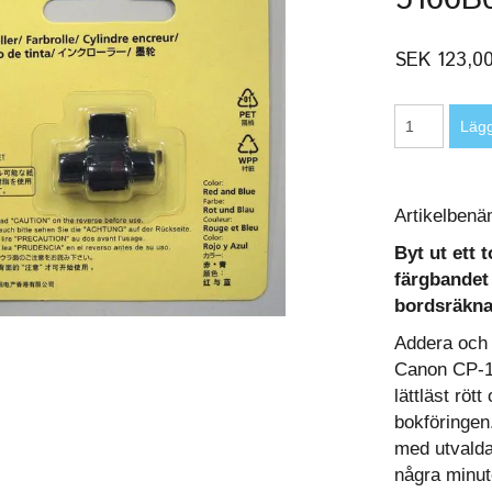
SEK 123,0
Artikelbenä
Byt ut ett 
färgbandet
bordsräkna
Addera och 
Canon CP-13
lättläst röt
bokföringen
med utvalda
några minut