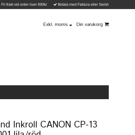
Fri frakt vid order över 990kr
Betala med Faktura eller Swish
Exkl. moms
Din varukorg
nd Inkroll CANON CP-13
01 lila/röd