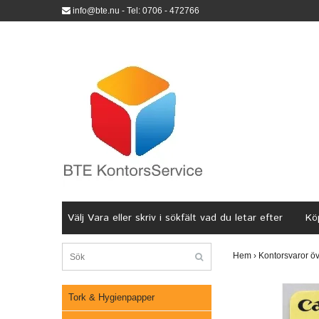
info@bte.nu
- Tel: 0706 - 472766
Välj Vara eller skriv i sökfält vad du letar efter
Köp
Hem
›
Kontorsvaror öv
Tork & Hygienpapper