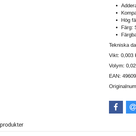
Addera
Kompa
Hög fä
Färg: 
Färgb
Tekniska da
Vikt:
0,003 
Volym:
0,02
EAN: 4960
Originalnu
 produkter