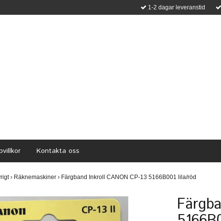
1-2 dagar leveranstid
villkor
Kontakta oss
rigt
›
Räknemaskiner
›
Färgband Inkroll CANON CP-13 5166B001 lila/röd
Färgba
5166B0