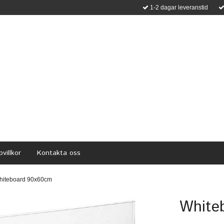
1-2 dagar leveranstid
villkor
Kontakta oss
hiteboard 90x60cm
White