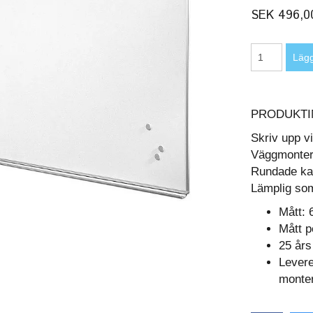
SEK 496,0
PRODUKTI
Skriv upp v
Väggmontera
Rundade kan
Lämplig so
Mått:
Mått p
25 års
Levere
monter