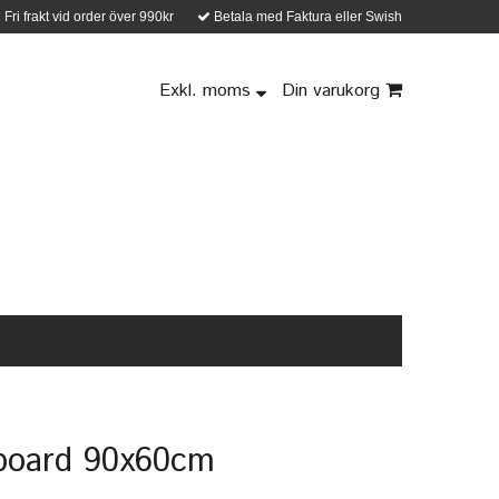
Fri frakt vid order över 990kr
Betala med Faktura eller Swish
Exkl. moms
Din varukorg
board 90x60cm