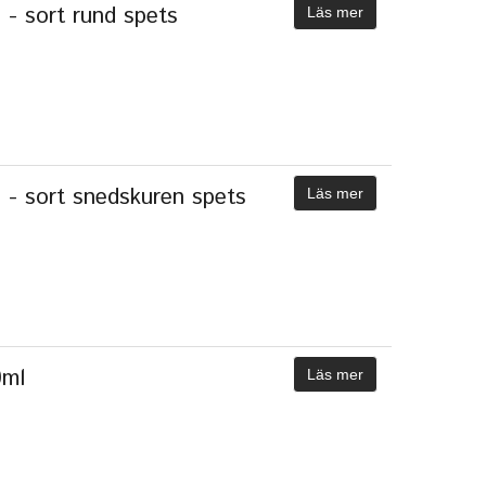
- sort rund spets
Läs mer
- sort snedskuren spets
Läs mer
0ml
Läs mer