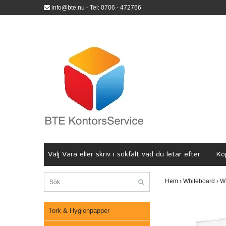
info@bte.nu
- Tel: 0706 - 472766
Välj Vara eller skriv i sökfält vad du letar efter
Köp
Hem
›
Whiteboard
›
W
Tork & Hygienpapper