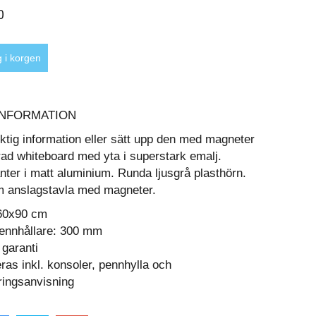
0
NFORMATION
iktig information eller sätt upp den med magneter
d whiteboard med yta i superstark emalj.
ter i matt aluminium. Runda ljusgrå plasthörn.
m anslagstavla med magneter.
 60x90 cm
ennhållare: 300 mm
 garanti
ras inkl. konsoler, pennhylla och
ingsanvisning