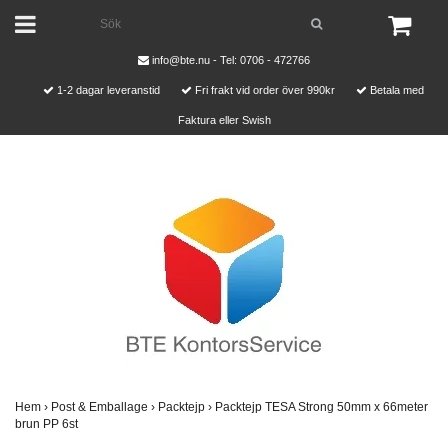
info@bte.nu
- Tel: 0706 - 472766
1-2 dagar leveranstid
Fri frakt vid order över 990kr
Betala med
Faktura eller Swish
Hem
›
Post & Emballage
›
Packtejp
›
Packtejp TESA Strong 50mm x 66meter
brun PP 6st