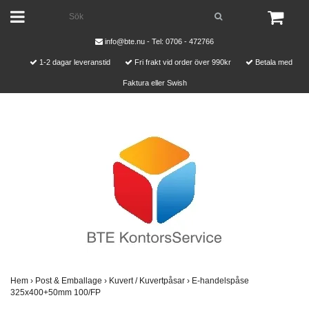
info@bte.nu
- Tel: 0706 - 472766
1-2 dagar leveranstid
Fri frakt vid order över 990kr
Betala med
Faktura eller Swish
Hem
›
Post & Emballage
›
Kuvert / Kuvertpåsar
›
E-handelspåse
325x400+50mm 100/FP