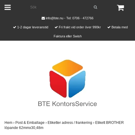
info@bte.nu
- Tel: 0706 - 472766
1-2 dagar leveranstid
Fri frakt vid order över 990kr
Betala med
Faktura eller Swish
Hem
›
Post & Emballage
›
Etiketter adress / frankering
›
Etikett BROTHER
löpande 62mmx30,48m