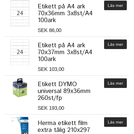
Etikett på A4 ark
Läs mer
70x36mm 3x8st/A4
100ark
SEK 86,00
Etikett på A4 ark
Läs mer
70x37mm 3x8st/A4
100ark
SEK 103,00
Etikett DYMO
Läs mer
universal 89x36mm
260st/fp
SEK 193,00
Herma etikett film
Läs mer
extra tålig 210x297