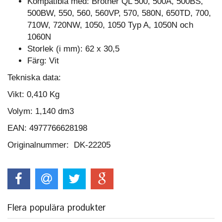
Kompatibla med: Brother QL 500, 500A, 500BS,
500BW, 550, 560, 560VP, 570, 580N, 650TD, 700,
710W, 720NW, 1050, 1050 Typ A, 1050N och
1060N
Storlek (i mm): 62 x 30,5
Färg: Vit
Tekniska data:
Vikt:
0,410 Kg
Volym:
1,140 dm3
EAN: 4977766628198
Originalnummer: DK-22205
Flera populära produkter