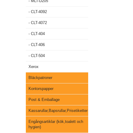
- MLT-D205
- CLT-4092
- CLT-4072
- CLT-404
- CLT-406
- CLT-504
Xerox
Bläckpatroner
Kontorspapper
Post & Emballage
Kassarullar,Bapsrullar,Prisetiketter
Engångsartiklar (kök,toalett och
hygien)