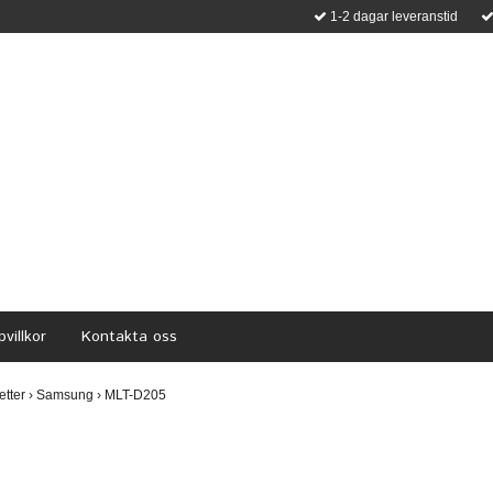
1-2 dagar leveranstid
villkor
Kontakta oss
etter
›
Samsung
›
MLT-D205