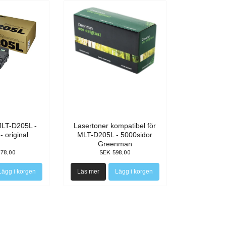
MLT-D205L -
Lasertoner kompatibel för
- original
MLT-D205L - 5000sidor
Greenman
278,00
SEK 598,00
Läs mer