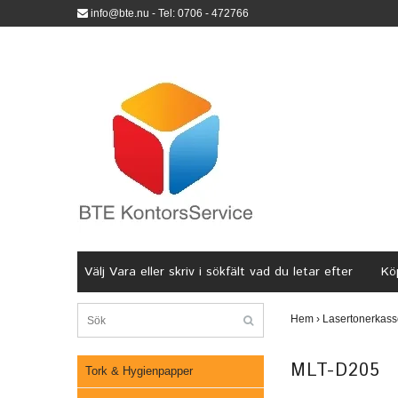
info@bte.nu
- Tel: 0706 - 472766
Välj Vara eller skriv i sökfält vad du letar efter
Köp
Hem
›
Lasertonerkass
MLT-D205
Tork & Hygienpapper