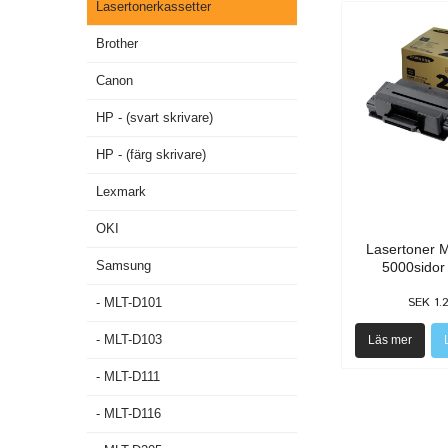
Lasertonerkassetter
Brother
Canon
HP - (svart skrivare)
HP - (färg skrivare)
Lexmark
OKI
Lasertoner 
Samsung
5000sidor 
SEK 1.
- MLT-D101
- MLT-D103
Läs mer
- MLT-D111
- MLT-D116