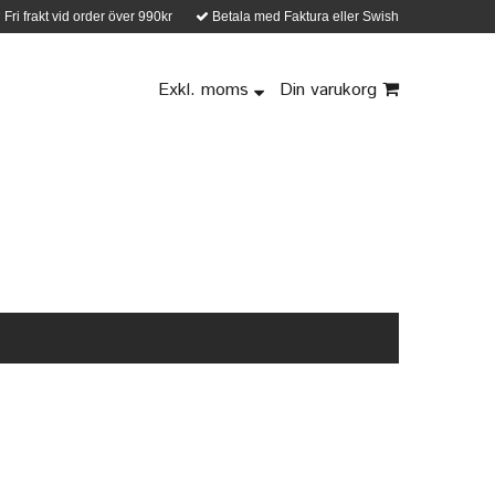
Fri frakt vid order över 990kr
Betala med Faktura eller Swish
Exkl. moms
Din varukorg