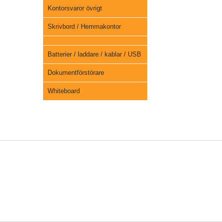
Kontorsvaror övrigt
Skrivbord / Hemmakontor
Batterier / laddare / kablar / USB
Dokumentförstörare
Whiteboard