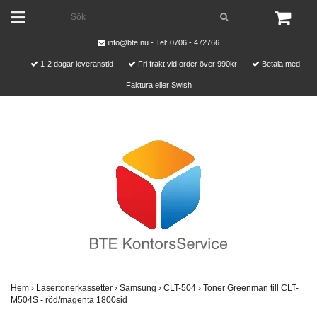
info@bte.nu
- Tel: 0706 - 472766
1-2 dagar leveranstid
Fri frakt vid order över 990kr
Betala med
Faktura eller Swish
Hem
›
Lasertonerkassetter
›
Samsung
›
CLT-504
›
Toner Greenman till CLT-
M504S - röd/magenta 1800sid