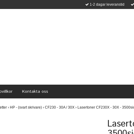
1-2 dagar leveranstid
villkor
Kontakta oss
etter
›
HP - (svart skrivare)
›
CF230 - 30A / 30X
›
Lasertoner CF230X - 30X - 3500sid
Lasert
3500si