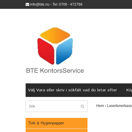
info@bte.nu
- Tel: 0706 - 472766
Välj Vara eller skriv i sökfält vad du letar efter
Köp
Hem
›
Lasertonerkass
Tork & Hygienpapper