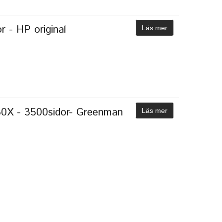
 - HP original
Läs mer
0X - 3500sidor- Greenman
Läs mer