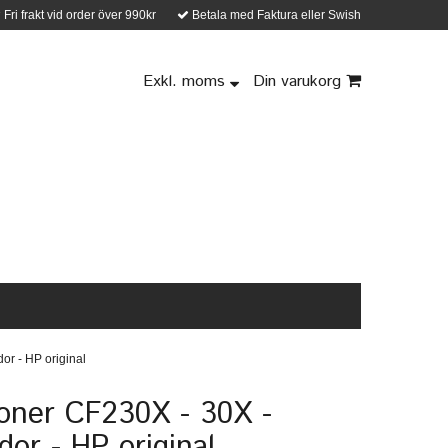
Fri frakt vid order över 990kr
Betala med Faktura eller Swish
Exkl. moms
Din varukorg
or - HP original
oner CF230X - 30X -
dor - HP original