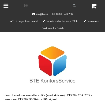
info@bte.nu
- Tel: 0706 - 472766
1-2 dagar leveranstid
Fri frakt vid order över 990kr
Betala med
Faktura eller Swish
Hem
›
Lasertonerkassetter
›
HP - (svart skrivare)
›
CF226 - 26A / 26X
›
Lasertoner CF226X 9000sidor HP original