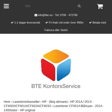
info@bte.nu
- Tel: 0706 - 472766
1-2 dagar leveranstid
Fri frakt vid order över 990kr
Betala med
Faktura eller Swish
Hem
›
Lasertonerkassetter
›
HP - (färg skrivare)
›
HP 201A / 201X -
CF400X/CF401A/CF402A/CF403A
›
Lasertoner CF401A Blå/cyan - 201A -
1400sidor - HP original