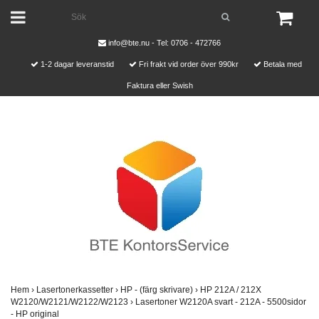
info@bte.nu
- Tel: 0706 - 472766
1-2 dagar leveranstid
Fri frakt vid order över 990kr
Betala med
Faktura eller Swish
Hem
›
Lasertonerkassetter
›
HP - (färg skrivare)
›
HP 212A / 212X
W2120/W2121/W2122/W2123
›
Lasertoner W2120A svart - 212A - 5500sidor
- HP original