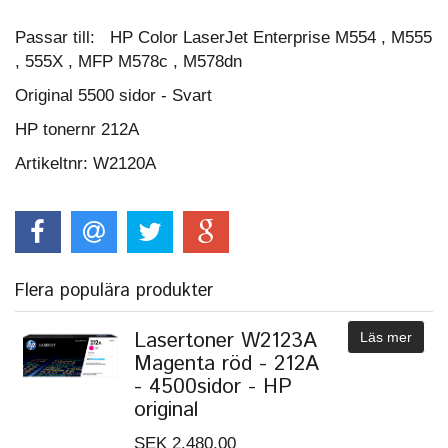
Passar till: HP Color LaserJet Enterprise M554 , M555
, 555X , MFP M578c , M578dn
Original 5500 sidor - Svart
HP tonernr 212A
Artikeltnr: W2120A
Flera populära produkter
Lasertoner W2123A
Läs mer
Magenta röd - 212A
- 4500sidor - HP
original
SEK 2.480,00