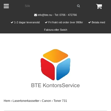
info@bte.nu
- Tel: 0706 - 472766
1-2 dagar leveranstid
Fri frakt vid order över 990kr
Betala med
Faktura eller Swish
Hem
›
Lasertonerkassetter
›
Canon
›
Toner 731