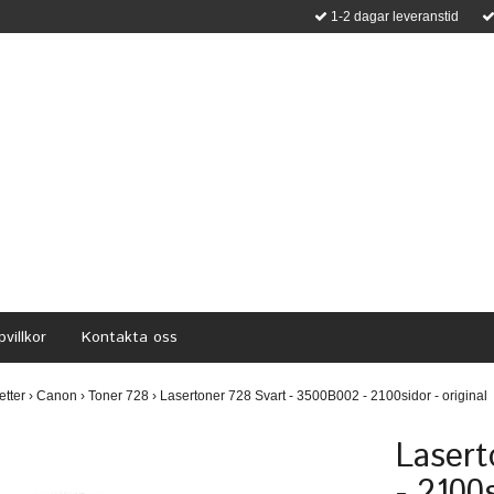
1-2 dagar leveranstid
villkor
Kontakta oss
etter
›
Canon
›
Toner 728
›
Lasertoner 728 Svart - 3500B002 - 2100sidor - original
Lasert
- 2100s