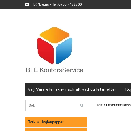
info@bte.nu
- Tel: 0706 - 472766
Välj Vara eller skriv i sökfält vad du letar efter
Köp
Hem
›
Lasertonerkass
Tork & Hygienpapper