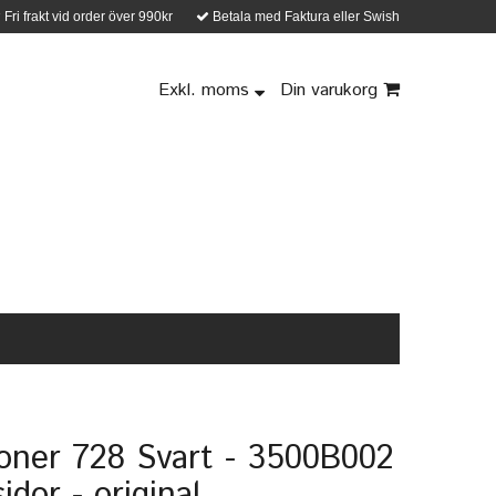
Fri frakt vid order över 990kr
Betala med Faktura eller Swish
Exkl. moms
Din varukorg
oner 728 Svart - 3500B002
idor - original