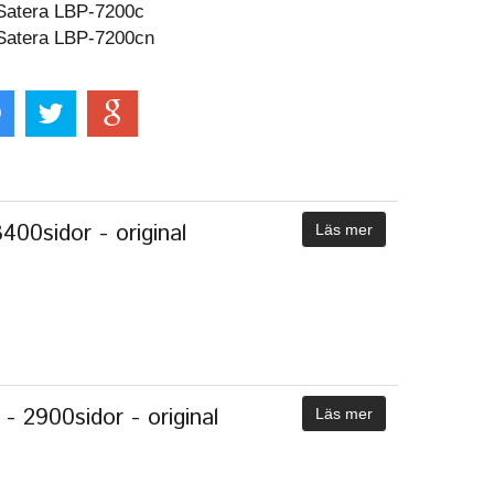
Satera LBP-7200c
Satera LBP-7200cn
00sidor - original
Läs mer
 2900sidor - original
Läs mer