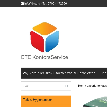
info@bte.nu
- Tel: 0706 - 472766
Välj Vara eller skriv i sökfält vad du letar efter
Köp
Hem
›
Lasertonerkass
Tork & Hygienpapper