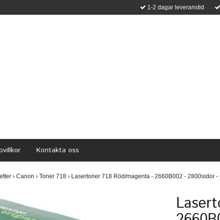
1-2 dagar leveranstid
villkor
Kontakta oss
etter
›
Canon
›
Toner 718
›
Lasertoner 718 Röd/magenta - 2660B002 - 2800sidor 
Lasert
2660B0