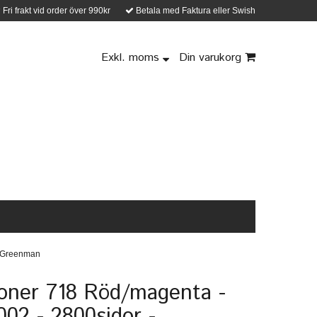
Fri frakt vid order över 990kr
Betala med Faktura eller Swish
Exkl. moms
Din varukorg
- Greenman
oner 718 Röd/magenta -
02 - 2800sidor -