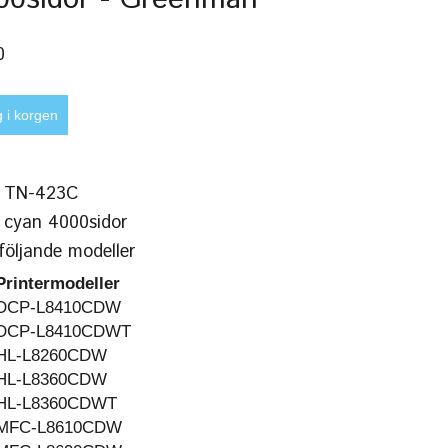
0
 TN-423C
/ cyan 4000sidor
följande modeller
Printermodeller
DCP-L8410CDW
DCP-L8410CDWT
HL-L8260CDW
HL-L8360CDW
HL-L8360CDWT
MFC-L8610CDW