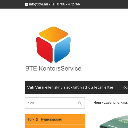
info@bte.nu
- Tel: 0706 - 472766
Välj Vara eller skriv i sökfält vad du letar efter
Köp
Hem
›
Lasertonerkass
Tork & Hygienpapper