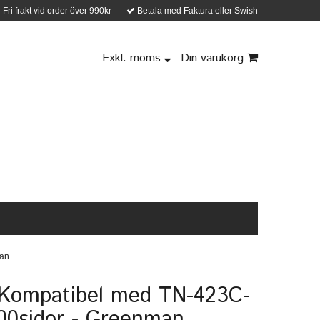
Fri frakt vid order över 990kr
Betala med Faktura eller Swish
Exkl. moms
Din varukorg
man
 Kompatibel med TN-423C-
00sidor - Greenman