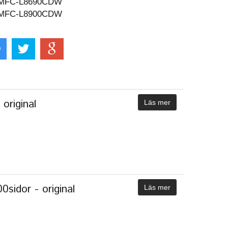
MFC-L8690CDW
MFC-L8900CDW
original
Läs mer
idor - original
Läs mer