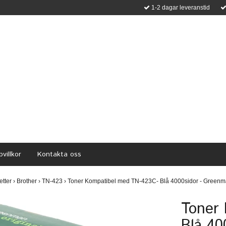
1-2 dagar leveranstid
villkor
Kontakta oss
etter
›
Brother
›
TN-423
›
Toner Kompatibel med TN-423C- Blå 4000sidor - Green
Toner
Blå 40