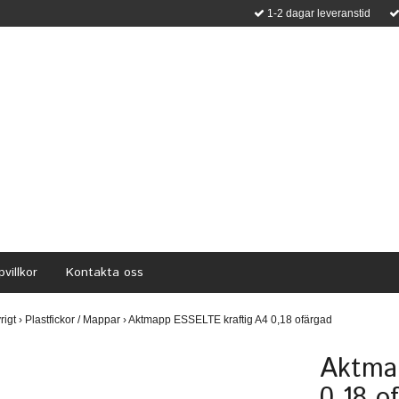
1-2 dagar leveranstid
villkor
Kontakta oss
rigt
›
Plastfickor / Mappar
›
Aktmapp ESSELTE kraftig A4 0,18 ofärgad
Aktma
0,18 o