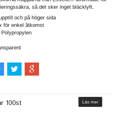
ieringssäkra, så det sker inget bläcklyft.
pptill och på höger sida
 för enkel åtkomst
: Polypropylen
ansparent
ar 100st
Läs mer