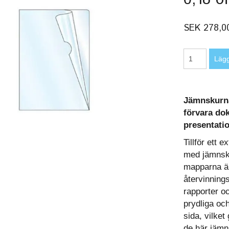
SEK 278,0
Jämnskurna
förvara do
presentati
Tillför ett 
med jämnsku
mapparna är
återvinnings
rapporter o
prydliga och
sida, vilket
de här jämn