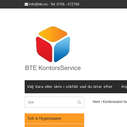
info@bte.nu
- Tel: 0706 - 472766
Välj Vara eller skriv i sökfält vad du letar efter
Köp
Hem
›
Kontorsvaror öv
Tork & Hygienpapper