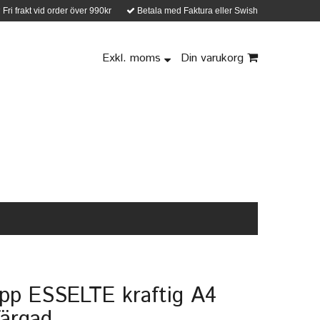
Fri frakt vid order över 990kr
Betala med Faktura eller Swish
Exkl. moms
Din varukorg
pp ESSELTE kraftig A4
färgad