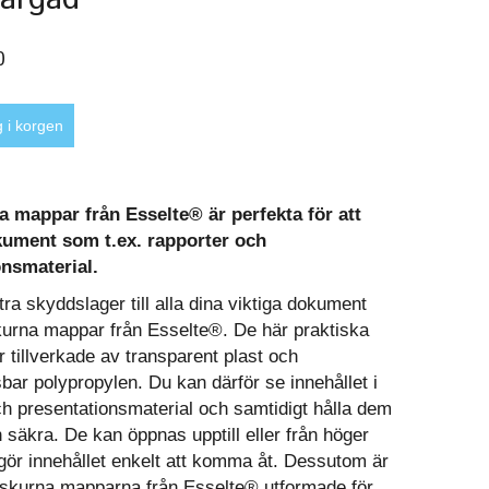
0
 mappar från Esselte® är perfekta för att
kument som t.ex. rapporter och
onsmaterial.
extra skyddslager till alla dina viktiga dokument
rna mappar från Esselte®. De här praktiska
 tillverkade av transparent plast och
bar polypropylen. Du kan därför se innehållet i
ch presentationsmaterial och samtidigt hålla dem
 säkra. De kan öppnas upptill eller från höger
 gör innehållet enkelt att komma åt. Dessutom är
skurna mapparna från Esselte® utformade för