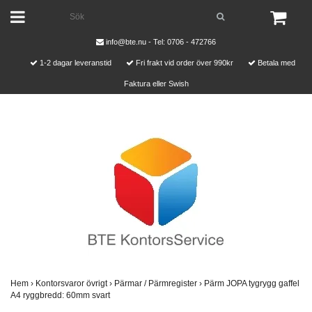
info@bte.nu
- Tel: 0706 - 472766
1-2 dagar leveranstid
Fri frakt vid order över 990kr
Betala med
Faktura eller Swish
Hem
›
Kontorsvaror övrigt
›
Pärmar / Pärmregister
›
Pärm JOPA tygrygg gaffel
A4 ryggbredd: 60mm svart