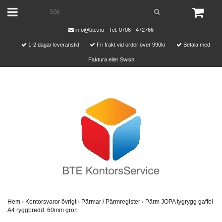
info@bte.nu
- Tel: 0706 - 472766
1-2 dagar leveranstid
Fri frakt vid order över 990kr
Betala med
Faktura eller Swish
Hem
›
Kontorsvaror övrigt
›
Pärmar / Pärmregister
›
Pärm JOPA tygrygg gaffel
A4 ryggbredd: 60mm grön