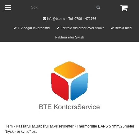
info@bte.nu
- Tel: 0706 - 472766
1-2 dagar leveranstid
Fri frakt vid order över 990kr
Betala med
Faktura eller Swish
Hem
›
Kassarullar,Bapsrullar,Prisetiketter
›
Thermorulle BAPS 57mm/25meter
"tryck - ej kvitto" 5st