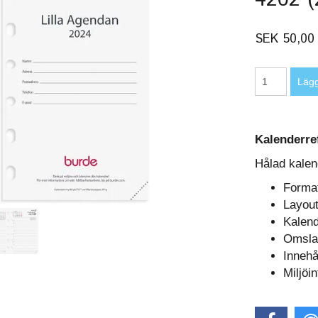
SEK 50,00
Kalenderref
Hålad kalen
Forma
Layout
Kalend
Omsla
Innehå
Miljöi