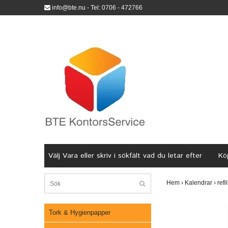
info@bte.nu
- Tel: 0706 - 472766
Välj Vara eller skriv i sökfält vad du letar efter
Köp
Hem
›
Kalendrar
›
refi
Tork & Hygienpapper