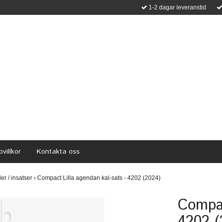
1-2 dagar leveranstid
villkor
Kontakta oss
ller / insatser
›
Compact Lilla agendan kal-sats - 4202 (2024)
Compac
4202 (