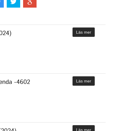
2024)
Läs mer
genda -4602
Läs mer
(2024)
Läs mer