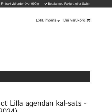
Fri frakt vid order över 990kr
Betala med Faktura eller Swish
Exkl. moms
Din varukorg
t Lilla agendan kal-sats -
2024)