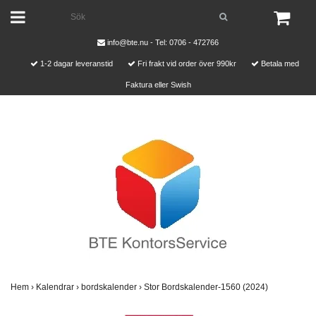
info@bte.nu
- Tel: 0706 - 472766
1-2 dagar leveranstid
Fri frakt vid order över 990kr
Betala med
Faktura eller Swish
Hem
›
Kalendrar
›
bordskalender
›
Stor Bordskalender-1560 (2024)