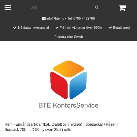
info@bte.nu
- Tel: 0706 - 472766
1-2 dagar leveranstid
Fri frakt vid order över 990kr
Betala med
Faktura eller Swish
Hem
›
Engångsartiklar (kök, toalett och hygien)
›
Sopsäckar / Påsar
›
Sopsäck 70L - LD 50my svart 25st i rulle