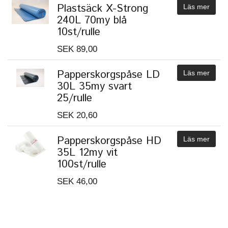
Plastsäck X-Strong
Läs mer
240L 70my blå
10st/rulle
SEK 89,00
Papperskorgspåse LD
Läs mer
30L 35my svart
25/rulle
SEK 20,60
Papperskorgspåse HD
Läs mer
35L 12my vit
100st/rulle
SEK 46,00