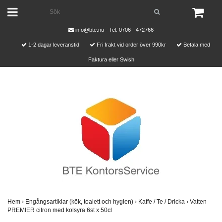
info@bte.nu
- Tel: 0706 - 472766
1-2 dagar leveranstid
Fri frakt vid order över 990kr
Betala med
Faktura eller Swish
Hem
›
Engångsartiklar (kök, toalett och hygien)
›
Kaffe / Te / Dricka
›
Vatten
PREMIER citron med kolsyra 6st x 50cl