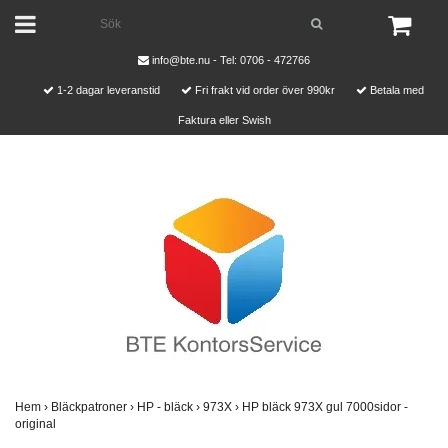
info@bte.nu
- Tel: 0706 - 472766
1-2 dagar leveranstid
Fri frakt vid order över 990kr
Betala med
Faktura eller Swish
Hem
›
Bläckpatroner
›
HP - bläck
›
973X
›
HP bläck 973X gul 7000sidor -
original