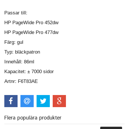
Passar till:
HP PageWide Pro 452dw
HP PageWide Pro 477dw
Färg: gul
Typ: bläckpatron
Innehåll: 86ml
Kapacitet: ± 7000 sidor
Artnr: F6T83AE
Flera populära produkter