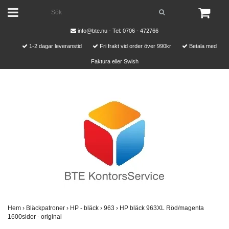
info@bte.nu
- Tel: 0706 - 472766
1-2 dagar leveranstid
Fri frakt vid order över 990kr
Betala med
Faktura eller Swish
Hem
›
Bläckpatroner
›
HP - bläck
›
963
›
HP bläck 963XL Röd/magenta
1600sidor - original