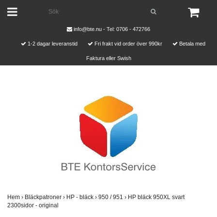
info@bte.nu
- Tel: 0706 - 472766
1-2 dagar leveranstid
Fri frakt vid order över 990kr
Betala med
Faktura eller Swish
Hem
›
Bläckpatroner
›
HP - bläck
›
950 / 951
›
HP bläck 950XL svart
2300sidor - original