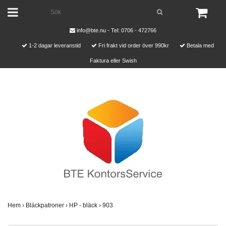
info@bte.nu
- Tel: 0706 - 472766
1-2 dagar leveranstid
Fri frakt vid order över 990kr
Betala med
Faktura eller Swish
Hem
›
Bläckpatroner
›
HP - bläck
›
903