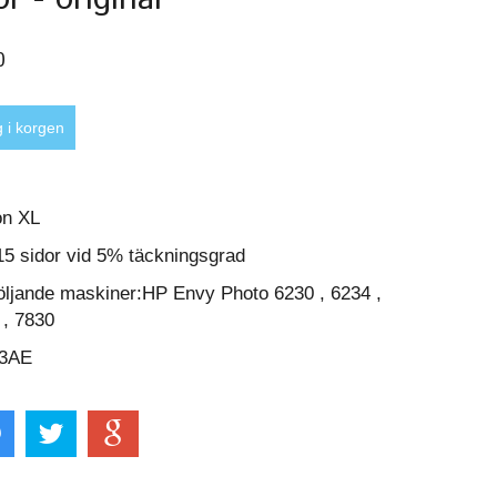
0
on XL
15 sidor vid 5% täckningsgrad
 följande maskiner:HP Envy Photo 6230 , 6234 ,
 , 7830
03AE