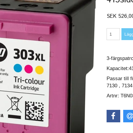
SEK 526,0
3-färgspatr
Kapacitet:4
Passar till
7130 , 7134
Artnr: T6N