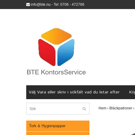
info@bte.nu
- Tel: 0706 - 472766
Välj Vara eller skriv i sökfält vad du letar efter
Köp
Hem
›
Bläckpatroner
›
Tork & Hygienpapper