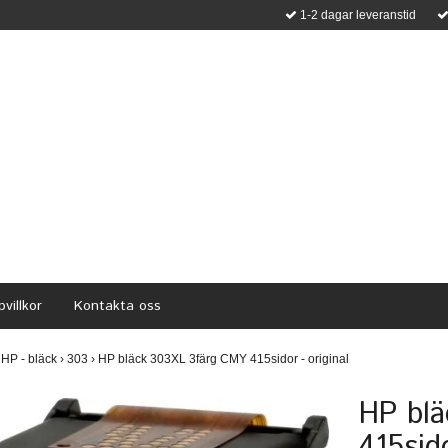
1-2 dagar leveranstid
villkor
Kontakta oss
HP - bläck
›
303
›
HP bläck 303XL 3färg CMY 415sidor - original
HP bl
415sido