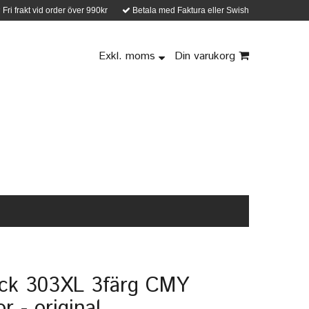
Fri frakt vid order över 990kr
Betala med Faktura eller Swish
Exkl. moms
Din varukorg
äck 303XL 3färg CMY
r - original