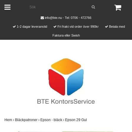
info@bte.nu
- Tel: 0706 - 472766
1-2 dagar leveranstid
Fri frakt vid order över 990kr
Betala med
Faktura eller Swish
Hem
›
Bläckpatroner
›
Epson - bläck
›
Epson 29 Gul