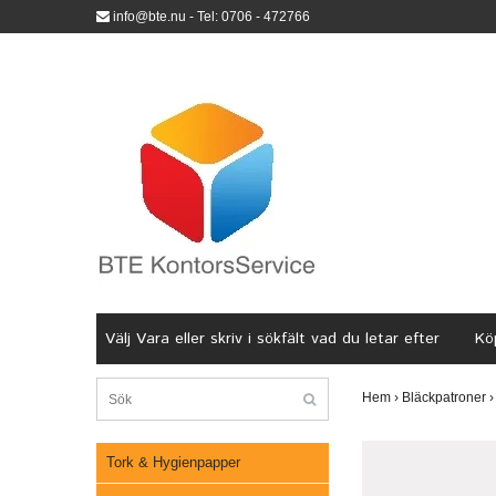
info@bte.nu
- Tel: 0706 - 472766
Välj Vara eller skriv i sökfält vad du letar efter
Köp
Hem
›
Bläckpatroner
›
Tork & Hygienpapper