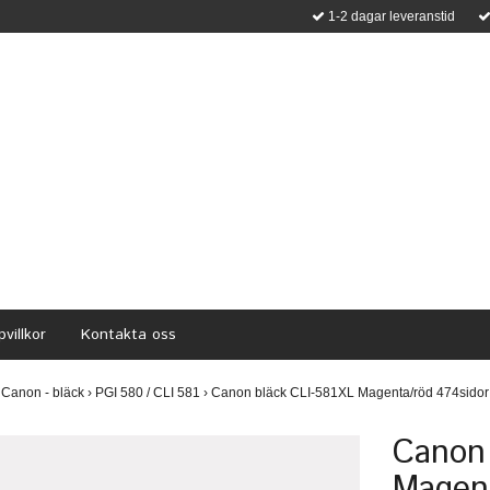
1-2 dagar leveranstid
villkor
Kontakta oss
Canon - bläck
›
PGI 580 / CLI 581
›
Canon bläck CLI-581XL Magenta/röd 474sidor 
Canon 
Magent