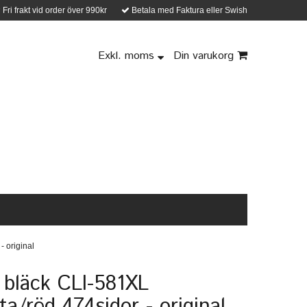
Fri frakt vid order över 990kr
Betala med Faktura eller Swish
Exkl. moms
Din varukorg
- original
bläck CLI-581XL
a/röd 474sidor - original