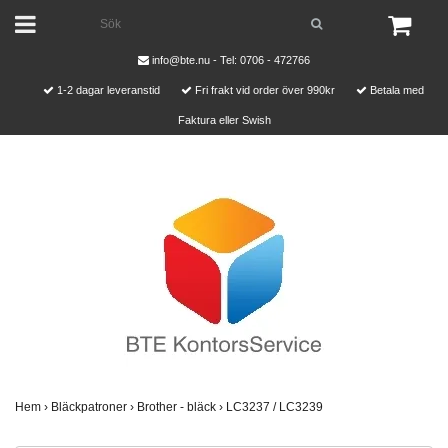
info@bte.nu
- Tel: 0706 - 472766
1-2 dagar leveranstid
Fri frakt vid order över 990kr
Betala med
Faktura eller Swish
Hem
›
Bläckpatroner
›
Brother - bläck
›
LC3237 / LC3239